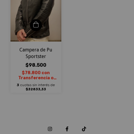
Campera de Pu
Sportster
$98.500
$78.800
con
Transferencia o
depósito bancario
3
cuotas sin interés de
$32833,33