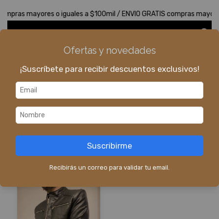
n compras mayores o iguales a $100mil / ENVIO GRATIS compras mayore
0
Ofertas y novedades
¡Suscríbete para recibir descuentos exclusivos!
Inicio
>
Abrigos y Camperas
>
Camperas de Cuero
Camperas de
Cuero
Filtrar
Suscribirme
Recibirás un correo para validar tu email.